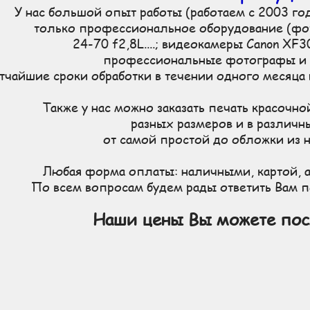
У нас большой опыт работы (работаем с 2003 года
только профессиональное оборудование (фот
24-70 f2,8L....; видеокамеры Сanon XF
профессиональные фотографы и 
тчайшие сроки обработки в течении одного месяца
Также у нас можно заказать печать красоч
разных размеров и в различн
от самой простой до обложки из 
Любая форма оплаты: наличными, картой, а
По всем вопросам будем рады ответить Вам 
Наши цены Вы можете пос
скного, недорогая фотосъемка выпускного, фотосъемка выпускного недорого, видеосъемка выпускного, недорогая 
фотосъемка выпускного, профессиональная видеосъемка выпускного, фотосъемка последнего звонка, недорогая фо
я видеосъемка последнего звонка, видеосъемка последнего звонка недорого, фото и видеосъемка последнего звонк
звонка