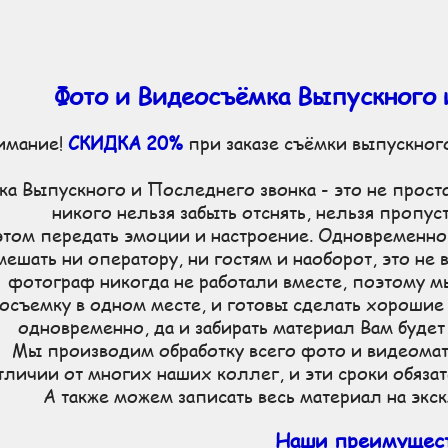
Недорогая профессиональная фото и видеосъемка выпускного и последнего звонка. Только лучшее оборудование
Фото и Видеосъёмка Выпускного 
имание!
СКИДКА 20%
при заказе съёмки выпускног
а Выпускного и Последнего звонка - это не простая
никого нельзя забыть отснять, нельзя пропус
этом передать эмоции и настроение. Одновременно
мешать ни оператору, ни гостям и наоборот, это не 
фотограф никогда не работали вместе, поэтому м
осъемку в одном месте, и готовы сделать хорошие
одновременно, да и забирать материал Вам будет
Мы производим обработку всего фото и видеомат
тличии от многих наших коллег, и эти сроки обяза
А также можем записать весь материал на э
Наши преимущес