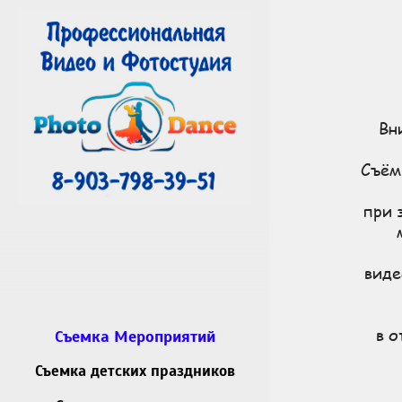
Вн
Съёмк
при 
виде
в о
Съемка Мероприятий
Съемка детских праздников