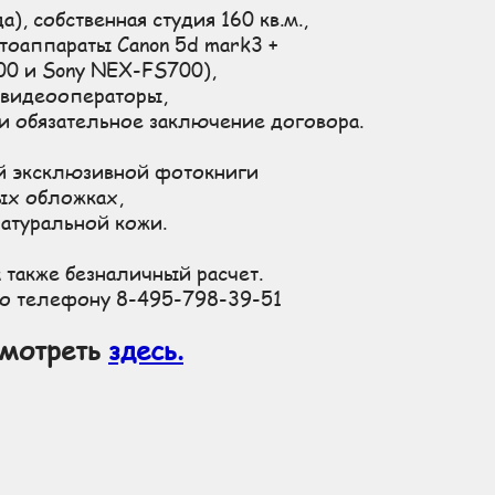
), собственная студия 160 кв.м.,
оаппараты Canon 5d mark3 +
300 и Sony NEX-FS700),
видеооператоры,
 и обязательное заключение договора.
ной эксклюзивной фотокниги
ых обложках,
натуральной кожи.
 также безналичный расчет.
по телефону 8-495-798-39-51
мотреть
здесь.
видеосъемка выпускного, видеосъемка выпускного недорого, фото и видеосъемка выпускного,
тосъемка последнего звонка, фотосъемка последнего звонка недорого, видеосъемка последнего
а, профессиональная фотосъемка последнего звонка, профессиональная видеосъемка последнего