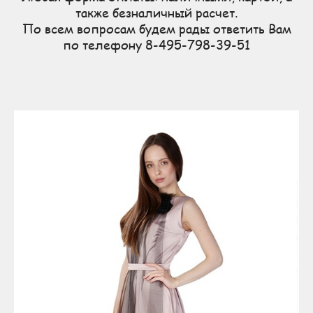
также безналичный расчет.
По всем вопросам будем рады ответить Вам
по телефону 8-495-798-39-51
Предметная съемка, недорогая предметная съемка, съемка одежды, недорогая съемка одежды, недорогая
съемка обуви, съемка обуви, съемка стеклянных предметов, выездная предметная съемка, предметная
съемка с выездом, недорогая предметная съемка с выездом, каталожная съемка