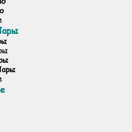
ло
о
е
Пары
ры
ры
ры
Пары
е
е