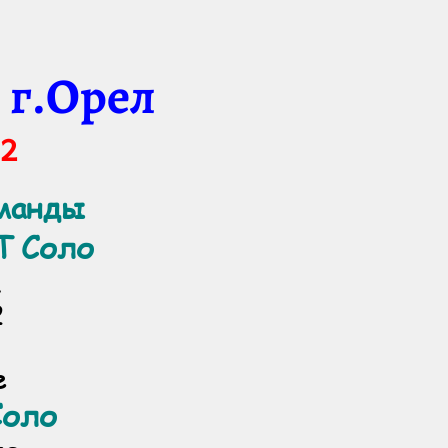
 г.Орел
22
оманды
Т Соло
1
2
е
Соло