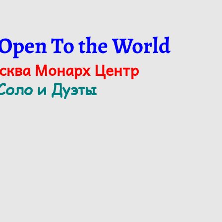
 Open To the World
осква Монарх Центр
 Соло и Дуэты