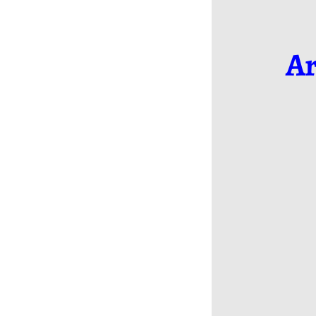
Ar
Съемка Мероприятий
Предметная съемка
ДС ЛУЧ
ДИВС Содружество
Акробатический рок-н-
ролл
Турниры РТС WADF
Наследники Талантов
Культурное Наследие
OPTO STREET
Кубок Баланса
Город танца 29.10.2022
Турнир по стрит