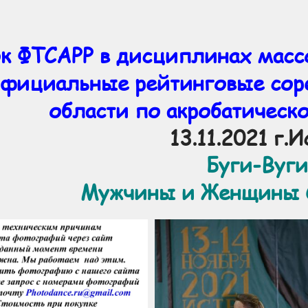
к ФТСАРР в дисциплинах массо
фициальные рейтинговые сор
области по акробатическ
13.11.2021 г.И
Буги-Вуги
Мужчины и Женщины С