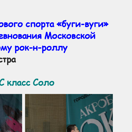
вого спорта «буги-вуги»
евнования Московской
ому рок-н-роллу
стра
 класс Соло