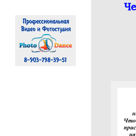
Че
Съемка Мероприятий
Предметная съемка
ДС ЛУЧ
ДИВС Содружество
Акробатический рок-н-
ролл