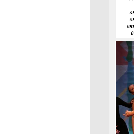
Турниры РТС WADF
Наследники Талантов
Культурное Наследие
OPTO STREET
Кубок Баланса
Город танца 29.10.2022
Турнир по стрит
направлениям
21-22.05.2022 Московия
08.05.2022 г.Орел Вальс
Победы
28.02.21 г.Тула
ЧМ и ПМ по
современным
танцевальным
направлениям Сорок
Сороков
Чемпионат и первенство
Москвы по Чир спорту
Чемпионаты и