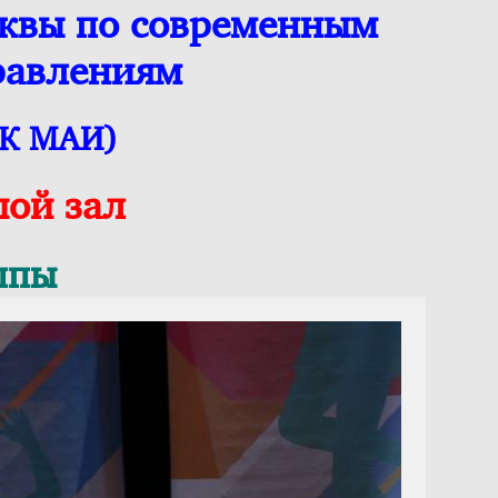
сквы по современным
равлениям
ДК МАИ)
шой зал
ппы