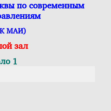
сквы по современным
равлениям
ДК МАИ)
шой зал
ло 1