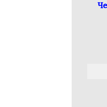
Че
Съемка Мероприятий
Предметная съемка
ДС ЛУЧ
ДИВС Содружество
Акробатический рок-н-
ролл
Турниры РТС WADF
Наследники Талантов
Культурное Наследие
OPTO STREET
Кубок Баланса
Город танца 29.10.2022
Турнир по стрит