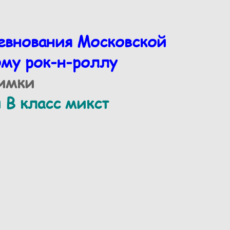
евнования Московской
ому рок-н-роллу
Химки
 В класс микст