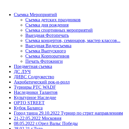
Съемка Мероприятий
Съемка детских праздников
Съемка дня рождения
Съемка спортивных мероприятий
Выездная Фотопечать
Съемка концертов, семинаров, мастер классов...
Выездная Видеосъемка
Съемка Выпускного
Съемка Корпоративов
Печать Фотокниги
Предметная съемка
ДС ЛУЧ
ДИВС Содружество
Акробатический рок-н-ролл
Турниры РТС WADF
Наследники Талантов
Культурное Наследие
OPTO STREET
Кубок Баланса
Город танца 29.10.2022 Турнир по стрит направлениям
21-22.05.2022 Московия
08.05.2022 г.Орел Вальс Победы
28.02.21 г.Тула