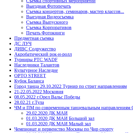
Съемка спортивных мероприятий
Выездная Фотопечать
Съемка концертов, семинаров, мастер классов...
Выездная Видеосъемка
Съемка Выпускного
Съемка Корпоративов
Печать Фотокниги
Предметная съемка
ДС ЛУЧ
ДИВС Содружество
Акробатический рок-н-ролл
Турниры РТС WADF
Наследники Талантов
Культурное Наследие
OPTO STREET
Кубок Баланса
Город танца 29.10.2022 Турнир по стрит направлениям
21-22.05.2022 Московия
08.05.2022 г.Орел Вальс Победы
28.02.21 г.Тула
ЧМ и ПМ по современным танцевальным направлениям 
29.02.2020 ДК МАИ
01.03.2020 ДК МАИ Большой зал
01.03.2020 ДК МАИ Малый зал
Чемпионат и первенство Москвы по Чир спорту