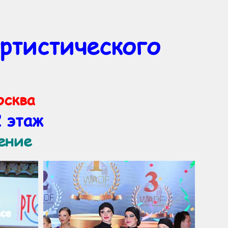
ртистического
осква
 этаж
дение