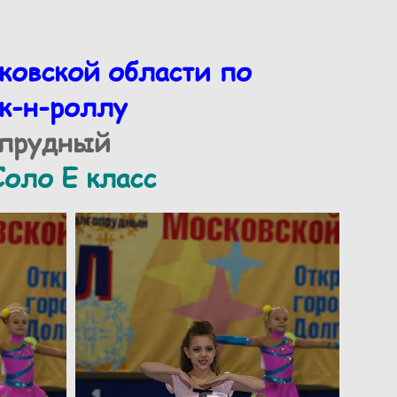
ковской области по
к-н-роллу
опрудный
оло Е класс