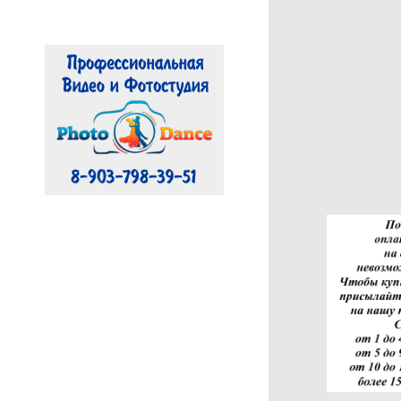
Съемка Мероприятий
Предметная съемка
ДС ЛУЧ
ДИВС Содружество
Акробатический рок-н-
ролл