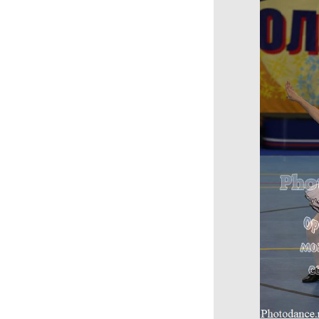
Турниры РТС WADF
Наследники Талантов
Культурное Наследие
OPTO STREET
Кубок Баланса
Город танца 29.10.2022
Турнир по стрит
направлениям
21-22.05.2022 Московия
08.05.2022 г.Орел Вальс
Победы
28.02.21 г.Тула
ЧМ и ПМ по
современным
танцевальным
направлениям Сорок
Сороков
Чемпионат и первенство
Москвы по Чир спорту
Чемпионаты и