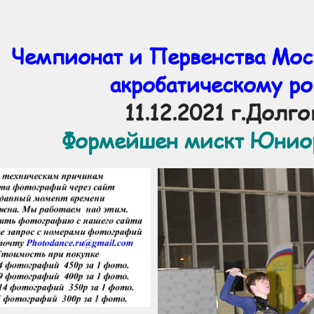
Чемпионат и Первенства Мос
акробатическому ро
11.12.2021 г.Долг
Формейшен мискт Юнио