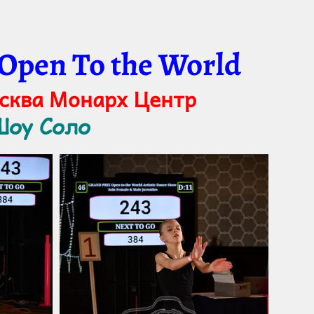
 Open To the World
осква Монарх Центр
 Шоу Соло