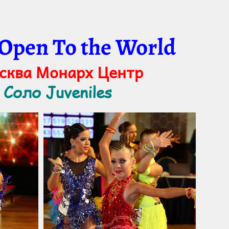
 Open To the World
осква Монарх Центр
 Соло Juveniles