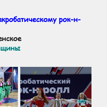
акробатическому рок-н-
менское
нщины