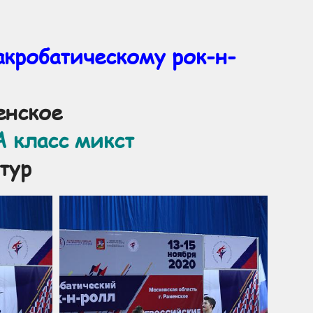
акробатическому рок-н-
менское
 класс микст
тур