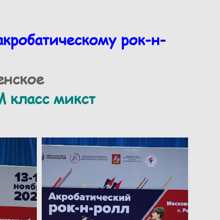
акробатическому рок-н-
менское
 класс микст