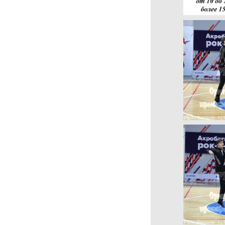
Турниры РТС WADF
Наследники Талантов
Культурное Наследие
OPTO STREET
Кубок Баланса
Город танца 29.10.2022
Турнир по стрит
направлениям
21-22.05.2022 Московия
08.05.2022 г.Орел Вальс
Победы
28.02.21 г.Тула
ЧМ и ПМ по
современным
танцевальным
направлениям Сорок
Сороков
Чемпионат и первенство
Москвы по Чир спорту
Чемпионаты и