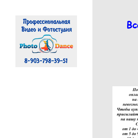
Вс
Съемка Мероприятий
Предметная съемка
ДС ЛУЧ
ДИВС Содружество
Акробатический рок-н-
ролл